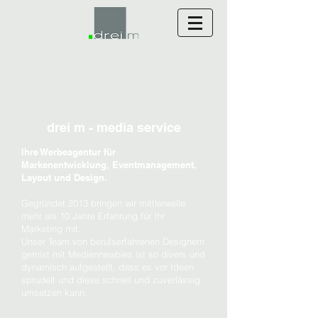
drei m - media service
Ihre Werbeagentur für
Markenentwicklung, Eventmanagement,
Layout und Design.
Gegründet 2013 bringen wir mittlerweile
mehr als 10 Jahre Erfahrung für Ihr
Marketing mit.
Unser Team von berufserfahrenen Designern
gemixt mit Mediennewbies ist so divers und
dynamisch aufgestellt, dass es vor Ideen
sprudelt und diese schnell und zuverlässig
umsetzen kann.