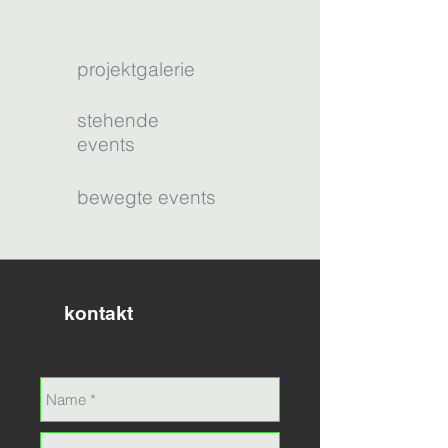
projektgalerie
stehende
events
bewegte ev
ents
kontakt